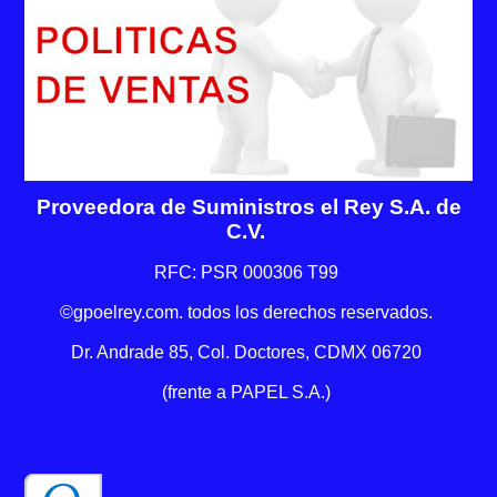
Proveedora de Suministros el Rey S.A. de
C.V.
RFC: PSR 000306 T99
©gpoelrey.com. todos los derechos reservados.
Dr. Andrade 85, Col. Doctores, CDMX 06720
(frente a PAPEL S.A.)