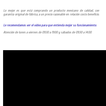
Lo mejor es que está comprando un producto mexicano de calidad, con
garantía original de fábrica, a un precio razonable en relación costo beneficio.
Le recomendamos ver el vídeo para que entienda mejor su funcionamiento.
Atención de lunes a viernes de 09:30 a 19:00 y sábados de 09:30 a 14:00