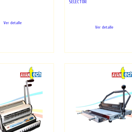
SELECTOR
a diseñada para un uso sencillo
Engargoladora diseñada para un uso 
y práctico...
Ver detalle
Ver detalle