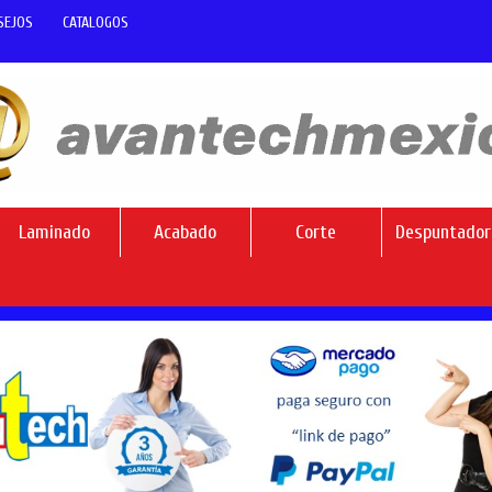
SEJOS
CATALOGOS
Laminado
Acabado
Corte
Despuntador