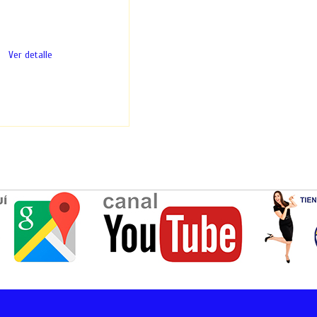
t Melt para encuadernado de
fil Para...
Ver detalle