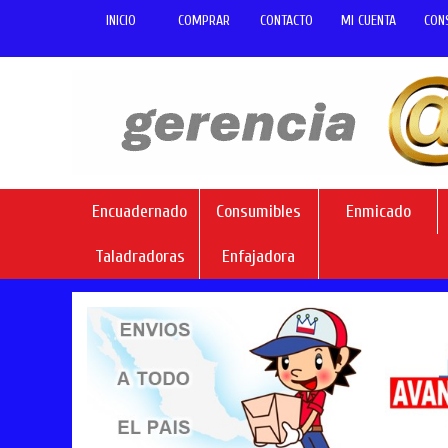
INICIO
COMPRAR
CONTACTO
MI CUENTA
CON
Encuadernado
Consumibles
Enmicado
Taladradoras
Enfajadora