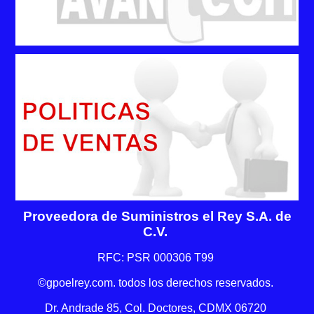
Proveedora de Suministros el Rey S.A. de
C.V.
RFC: PSR 000306 T99
©gpoelrey.com. todos los derechos reservados.
Dr. Andrade 85, Col. Doctores, CDMX 06720