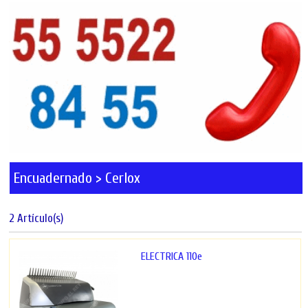
Encuadernado > Cerlox
2 Artículo(s)
ELECTRICA 110e
Engargoladora eléctrica GBC
para arillo plástico...