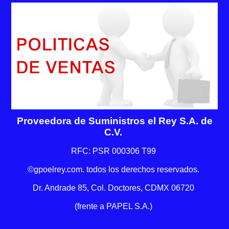
Proveedora de Suministros el Rey S.A. de
C.V.
RFC: PSR 000306 T99
©gpoelrey.com. todos los derechos reservados.
Dr. Andrade 85, Col. Doctores, CDMX 06720
(frente a PAPEL S.A.)