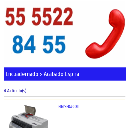
Encuadernado > Acabado Espiral
4 Artículo(s)
FINISH@COIL
La mejor insertadora del
segmento Fabricada por AKILES
Binding, empresa...