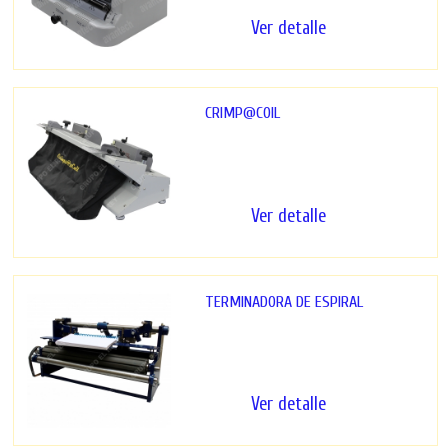
Ver detalle
CRIMP@COIL
Cortadora de esquinas de
espiral Corta y dobla las
esquinas del espiral...
Ver detalle
TERMINADORA DE ESPIRAL
Máquina de uso industrial
Inserta, corta y dobla las
esquinas del...
Ver detalle